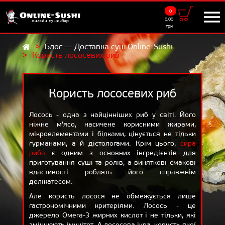
0
Доставка
0,00
грн
9:00 - 22:00
Блог — Доставка суш Online-Sushi
Користь лососевих риб
UKR
RUS
МЕНЮ
Суші-сети
Користь лососевих риб
Роли
Лосось - одна з найцінніших риб у світі. Його
ніжне м'ясо, насичене корисними жирами,
Суші
мікроелементами і білками, цінується не тільки
гурманами, а й дієтологами. Крім цього,
сира
Салати
риба
є одним з основних інгредієнтів для
Додатки
приготування суші та ролів, а виняткові смакові
властивості роблять його справжнім
Напої
делікатесом.
Але користь лосося не обмежується лише
САМОВИВІЗ
гастрономічними критеріями. Лосось - це
джерело Омега-3 жирних кислот і не тільки, які
АКЦІЇ
зміцнюють імунітет. А лососева ікра, користь якої