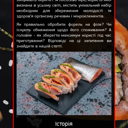
визнана в усьому світі, містить унікальний набір
ВІДГУКИ
необхідних для збереження молодості та
ДОСТАВКА
здоров'я організму речовин і мікроелементів.
Як правильно обробити форель на філе? Чи
КОШИК
існують обмеження щодо його споживання? А
головне - як зберегти максимум користі під час
ПРО НАС
приготування? Відповіді на ці запитання ви
знайдете в нашій статті.
БЛОГ
Історія