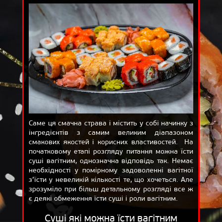
ВІДГУКИ
ДОСТАВКА
КОШИК
ПРО НАС
БЛОГ
Саме ця смачна страва і містить у собі начинку з
інгредієнтів з самим великим діапазоном
смакових якостей і корисних властивостей. На
початковому етапі розгляду питання можна їсти
суші вагітним, однозначна відповідь так. Немає
необхідності у помірному задоволенні вагітної
з’їсти у невеликій кількості те, що хочеться. Але
зрозуміло при більш детальному розгляді все ж
є деякі обмеження їсти суші і роли вагітним.
Суші які можна їсти вагітним