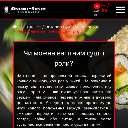
0
Доставка
0,00
грн
9:00 - 22:00
Блог — Доставка суш Online-Sushi
Чи можна вагітним суші і роли?
UKR
RUS
МЕНЮ
Суші-сети
Чи можна вагітним суші і
Роли
роли?
Суші
Вагітність - це прекрасний період пережитий
кожною жінкою, хоч раз у житті. Не важливо в
Салати
якому віці настає таке цікаве положення, яку
вагу і зріст у жінки виношує новє життя під
Додатки
серцем і які смакові переваги жінка відчувала
Напої
до вагітності. У період адаптації організму до
його нового положення можуть змінюватися і
САМОВИВІЗ
смакови переваги, хочеться солодке, солоне,
гостре, свіже або ситне, а також часто
АКЦІЇ
зустрічається бажання поїсти суші вагітним.