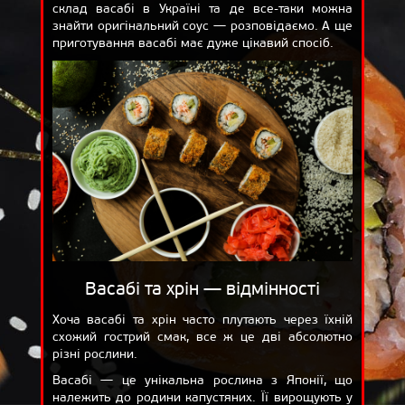
склад васабі в Україні та де все-таки можна
ВІДГУКИ
знайти оригінальний соус — розповідаємо. А ще
приготування васабі має дуже цікавий спосіб.
ДОСТАВКА
КОШИК
ПРО НАС
БЛОГ
Васабі та хрін — відмінності
Хоча васабі та хрін часто плутають через їхній
схожий гострий смак, все ж це дві абсолютно
різні рослини.
Васабі — це унікальна рослина з Японії, що
належить до родини капустяних. Її вирощують у