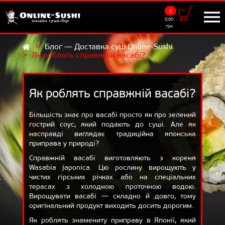
0
Доставка
0,00
грн
9:00 - 22:00
Блог — Доставка суш Online-Sushi
Як роблять справжній васабі?
UKR
RUS
МЕНЮ
Суші-сети
Як роблять справжній васабі?
Роли
Більшість знає про васабі просто як про зелений
гострий соус, який подають до суші. Але як
Суші
насправді виглядає традиційна японська
приправа у природі?
Салати
Справжній васабі виготовляють з кореня
Додатки
Wasabia japonica. Цю рослину вирощують у
чистих гірських річках або на спеціальних
Напої
терасах з холодною проточною водою.
Вирощувати васабі — складно й довго, тому
САМОВИВІЗ
оригінальний продукт виходить досить дорогим.
АКЦІЇ
Як роблять знамениту приправу в Японії, який