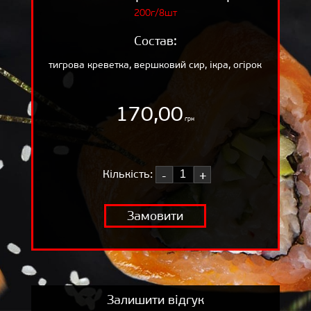
200г/8шт
ВІДГУКИ
ДОСТАВКА
Состав:
КОШИК
тигрова креветка, вершковий сир, ікра, огірок
ПРО НАС
170,00
БЛОГ
грн
Кількість:
-
+
Замовити
Залишити відгук