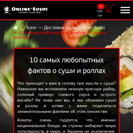
0
Доставка
0,00
грн
9:00 - 22:00
Блог — Доставка суши Online-Sushi
10 самых любопытных фактов о суши и
UKR
RUS
роллах
МЕНЮ
Суши-сеты
10 самых любопытных
Роллы
фактов о суши и роллах
Суши
Что приходит к вам в голову при мысли о суши?
Салаты
Наверное вы вспомнили нежную красную рыбку,
соленый привкус соевого соуса и острого
Добавки
васаби? Не знаю как вы, а мы обожаем суши
и роллы и хотим с вами поделиться
Напитки
занимательными фактами об этом лакомстве.
САМОВЫВОЗ
Азиаты очень гордятся, что именно
национальное блюдо их страны набирает такую
АКЦИИ
популярность в мире, и Украина не исключение.