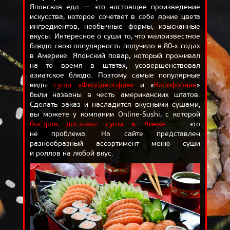
Японская еда — это настоящее произведение
ОТЗЫВЫ
искусства, которое сочетает в себе яркие цвета
ингредиентов, необычные формы, изысканные
ДОСТАВКА
вкусы. Интересное о суши то, что малоизвестное
блюдо свою популярность получило в
80-х
годах
КОРЗИНА
в Америке. Японский повар, который проживал
О НАС
на то время в штатах, усовершенствовал
азиатское блюдо. Поэтому самые популярные
БЛОГ
виды
суши «Филадельфия»
и «
Калифорния
»
были названы в честь американских штатов.
Сделать заказ и насладится вкусными сушами,
вы можете у компании Online-Sushi, с которой
быстрая доставка суши в Киеве
— это
не проблема. На сайте представлен
разнообразный ассортимент меню суши
и роллов на любой вкус.