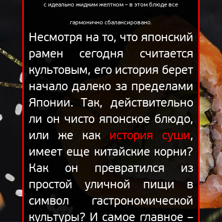
с идеально жидким желтком – в этом блюде все
ОТЗЫВЫ
гармонично сбалансировано.
ДОСТАВКА
Несмотря на то, что японский
КОРЗИНА
рамен сегодня считается
О НАС
культовым, его история берет
БЛОГ
начало далеко за пределами
Японии. Так, действительно
ли он чисто японское блюдо,
или же как
история суши
,
имеет еще китайские корни?
Как он превратился из
простой уличной пищи в
символ гастрономической
культуры? И самое главное –