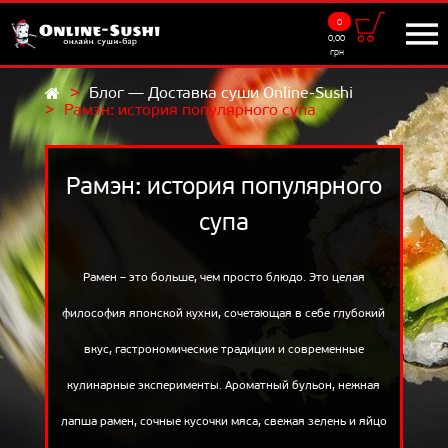
0
Доставка
0,00
грн
9:00 - 22:00
Блог — Доставка суши Online-Sushi
Рамэн: история популярного супа
UKR
RUS
МЕНЮ
Суши-сеты
Рамэн: история популярного
Роллы
супа
Суши
Рамен – это больше, чем просто блюдо. Это целая
Салаты
философия японской кухни, сочетающая в себе глубокий
Добавки
вкус, гастрономические традиции и современные
Напитки
кулинарные эксперименты. Ароматный бульон, нежная
САМОВЫВОЗ
лапша рамен, сочные кусочки мяса, свежая зелень и яйцо
АКЦИИ