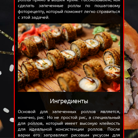
сделать запеченные роллы по пошаговому
ОТЗЫВЫ
фоторецепту, который поможет легко справиться
ДОСТАВКА
с этой задачей.
КОРЗИНА
О НАС
БЛОГ
Ингредиенты
Основой для запеченных роллов является,
конечно, рис. Но не простой рис, а специальный
для роллов, который имеет высокую клейкость
для идеальной консистенции роллов. После
варки его заправляют рисовым уксусом для