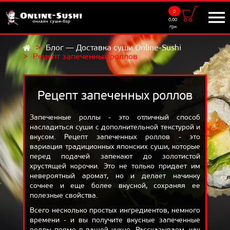
0
Доставка
0,00
грн
9:00 - 22:00
Блог — Доставка суши Online-Sushi
Рецепт запеченных роллов
UKR
RUS
МЕНЮ
Суши-сеты
Рецепт запеченных роллов
Роллы
Запеченные роллы - это отличный способ
насладиться суши с дополнительной текстурой и
Суши
вкусом. Рецепт запеченных роллов - это
вариация традиционных японских суши, которые
Салаты
перед подачей запекают до золотистой
Добавки
хрустящей корочки. Это не только придает им
невероятный аромат, но и делает начинку
Напитки
сочнее и еще более вкусной, сохраняя ее
полезные свойства.
САМОВЫВОЗ
Всего несколько простых ингредиентов, немного
времени - и вы получите вкусные запеченные
АКЦИИ
роллы прямо в вашей кухне. Рассказываем, как