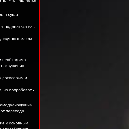
ть, что является
 для суши
ет подаваться как
кунжутного масла.
чи необходима
о погружения
 к лососевым и
е, но попробовать
уномодулирующим
 от перехода
ние к основным