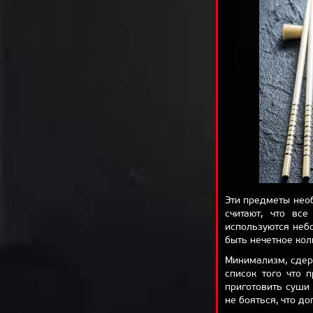
Эти предметы нео
считают, что вс
используются неб
быть нечетное кол
Минимализм, сдер
список того что 
приготовить суши
не бояться, что д