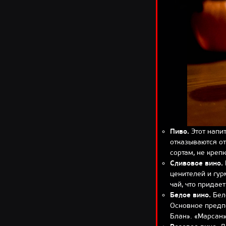
Пиво.
Этот напи
отказываются от
сортам, не креп
Сливовое вино.
ценителей и гу
чай, что придае
Белое вино.
Бело
Основное предп
Блан». «Марсан»