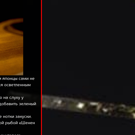
и японцы сами не
ся осветленным
 на слуху у
 добавить зеленый
 нотки закуски.
лой рыбой «Шенен