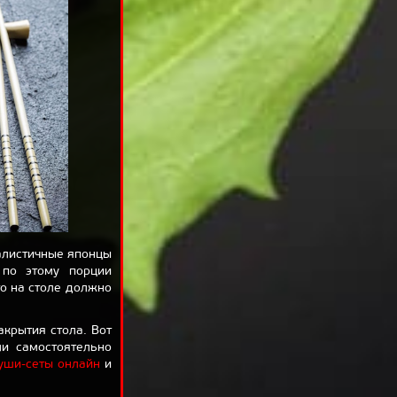
алистичные японцы
 по этому порции
о на столе должно
крытия стола. Вот
ли самостоятельно
суши-сеты онлайн
и