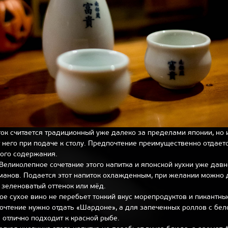
ток считается традиционный уже далеко за пределами японии, но 
 него при подаче к столу. Предпочтение преимущественно отдает
кого содержания.
Великолепное сочетание этого напитка и японской кухни уже давно
рманов. Подается этот напиток охлажденным, при желании можно
т зеленоватый оттенок или мёд.
е сухое вино не перебьет тонкий вкус морепродуктов и пикантные
очтение нужно отдать «Шардоне», а для запеченных роллов с бе
 отлично подходит к красной рыбе.