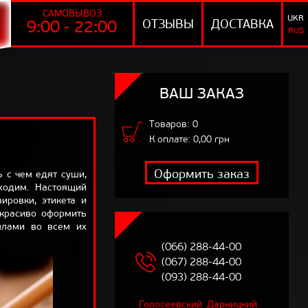
САМОВЫВОЗ
UKR
ОТЗЫВЫ
ДОСТАВКА
9:00 - 22:00
Доставка
RUS
9:00 - 22:00
UKR
RUS
ВАШ ЗАКАЗ
МЕНЮ
Суши-сеты
Товаров:
0
К оплате:
0,00
грн
Роллы
Суши
Оформить заказ
 с чем едят суши,
бходим. Настоящий
Салаты
ировки, этикета и
 красиво оформить
Добавки
ллами во всем их
(066) 288-44-00
Напитки
(067) 288-44-00
САМОВЫВОЗ
(093) 288-44-00
АКЦИИ
Голосеевский
Дарницкий