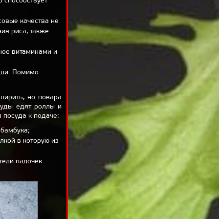
о способствует
совые качества не
ия риса, также
ное витаминами и
уши. Помимо
ширить, но повара
суды едят роллы и
 посуда к подаче:
 бамбука;
лкой в которую из
тели палочек