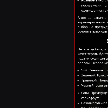
Розовое вино
. 
послевкусия, то
охлажденном вид
А вот однозначно 
характеристикам 
выбор на предыд
сочетать алкоголь
Не все любители 
хочет терять бдит
подачи суши фигур
роллам. Особое м
Чай. Занимает п
Зеленый. Класси
Травяной. Полез
Черный. Если вы
Соки. Преимущес
грейпфрута.
Безалкогольное