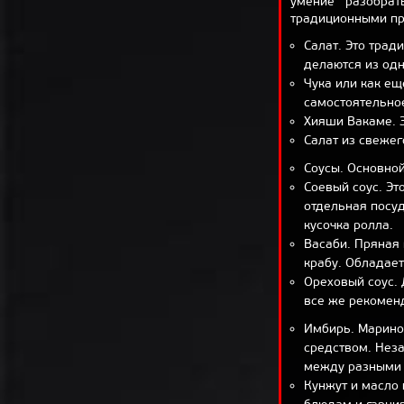
умение разобрат
традиционными пр
Салат. Это трад
делаются из одн
Чука или как ещ
самостоятельно
Хияши Вакаме. Э
Салат из свежег
Соусы. Основной
Соевый соус. Эт
отдельная посуд
кусочка ролла.
Васаби. Пряная 
крабу. Обладае
Ореховый соус. 
все же рекомен
Имбирь. Марино
средством. Нез
между разными 
Кунжут и масло