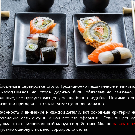
бходимы в сервировке стола. Традиционно педантичные и миним
е находящееся на столе должно быть обязательно съедено,
ольшие, все присутствующее должно быть съедобно. Помимо этог
ичество приборов, это отдельные суеверия азиатов.
жанность и внимание к каждой детали, вот основные критерии на
правильно есть с суши и как все это оформить. Если вы реши
 дома, то это минимальный мануал к действию. Можно
заказать 
опустите ошибку в подаче, сервировке стола.