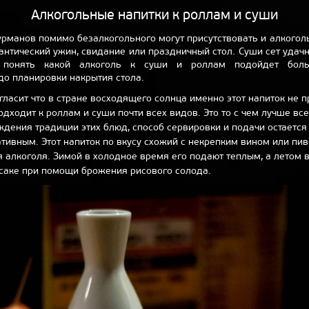
Алкогольные напитки к роллам и суши
урманов помимо безалкогольного могут присутствовать и алкого
мантический ужин, свидание или праздничный стол. Суши сет удач
а понять какой алкоголь к суши и роллам подойдет бол
до планировки накрытия стола.
 гласит что в стране восходящего солнца именно этот напиток не п
одходит к роллам и суши почти всех видов. Это то с чем лучше все
ждения традиции этих блюд, способ сервировки и подачи остается
тивным. Этот напиток по вкусу схожий с некрепким вином или пив
 алкоголя. Зимой в холодное время его подают теплым, а летом
 саке при помощи брожения рисового солода.