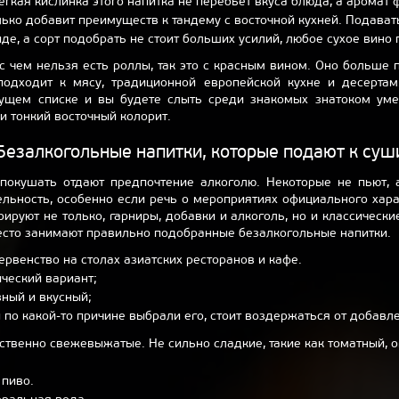
Легкая кислинка этого напитка не перебьет вкуса блюда, а аромат 
лько добавит преимуществ к тандему с восточной кухней. Подава
е, а сорт подобрать не стоит больших усилий, любое сухое вино 
с чем нельзя есть роллы, так это с красным вином. Оно больше
подходит к мясу, традиционной европейской кухне и десертам
ущем списке и вы будете слыть среди знакомых знатоком уме
 и тонкий восточный колорит.
Безалкогольные напитки, которые подают к суш
покушать отдают предпочтение алкоголю. Некоторые не пьют, а
ельность, особенно если речь о мероприятиях официального хара
ируют не только, гарниры, добавки и алкоголь, но и классически
есто занимают правильно подобранные безалкогольные напитки.
ервенство на столах азиатских ресторанов и кафе.
ческий вариант;
ный и вкусный;
 по какой-то причине выбрали его, стоит воздержаться от добавл
твенно свежевыжатые. Не сильно сладкие, такие как томатный, о
 пиво.