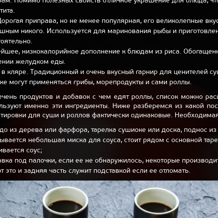
ам. Помимо полезных свойств отличное украшение для блюда, чт
тита.
Дорогая приправа, но не менее популярная, его великолепные вку
ушным никого. Используется для маринования рыбы и приготовлен
тоятельно.
нейшее, низкокалорийное дополнение к блюдам из риса. Обогащен
оении желудком еды.
 в кляре. Традиционный и очень вкусный гарнир для ценителей с
ке могут применяться грибы, морепродукты и сами роллы.
ечень продуктов и добавок с чем едят роллы, список можно рас
льзуют именно эти ингредиенты. Ниже разберемся из какой по
тировки для суши и роллов фактически одинаковые. Необходимая
о из дерева или фарфора, тарелка сушиоке или доска, поднос из
зывается небольшая миска для соуса, стоит рядом с основной таре
вается соус;
вка под палочки, если ее не обнаружилось, некоторые производи
 это и задняя часть служит подставкой если ее отломать.