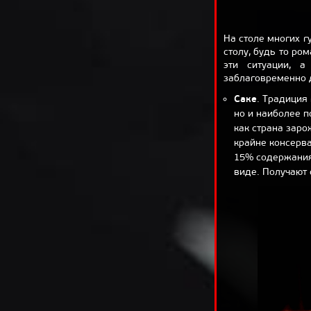
На столе многих г
столу, будь то ро
эти ситуации, 
заблаговременно 
Саке
. Традиция
но и наиболее п
как страна заро
крайне консерва
15% содержания
виде. Получают