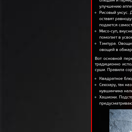
блюдам и гарнир
улучшению аппе
Рисовый уксус. 
оставят равнод
подается самос
Мисо-суп, вкус
помогает в усв
Тэмпура. Овощи
овощей в обжар
Вот основной пер
традиционно испо
суши. Правила сор
Квадратное блюд
Сеюзару, так на
кувшинчика нали
Хашиоки. Подста
предусматривают