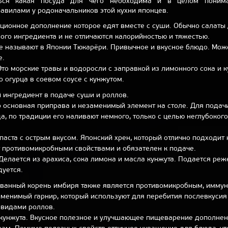
ься какая посуда для чего необходима и в целом понима
авилами у родоначальников этой кухни японцев.
иционное дополнение которое едят вместе с суши. Обычно салаты
ого ингредиента и не отличаются калорийностью и тяжестью.
е называют в Японии Тюкарёри. Привычное и вкусное блюдо. Мож
е.
то морские травы и водоросли с заправкой из лимонного сока и 
о огурца в соевом соусе с кунжутом.
 ингредиент в подаче суши и роллов.
о основная приправа и незаменимый элемент на столе. Для пода
а, по традиции его наливают немного, только с целью неглубоког
паста с острым вкусом. Японский хрен, который отлично подходит
т противомикробными свойствами и обязателен к подаче.
Делается из арахиса, сока лимона и масла кунжута. Подается реж
дуется.
ванный корень имбиря также является противомикробным, имм
аменимый гарнир, который используют для перебития послевкусия
видами роллов.
 кунжута. Вкусное полезное и улучшающее пищеварение дополне