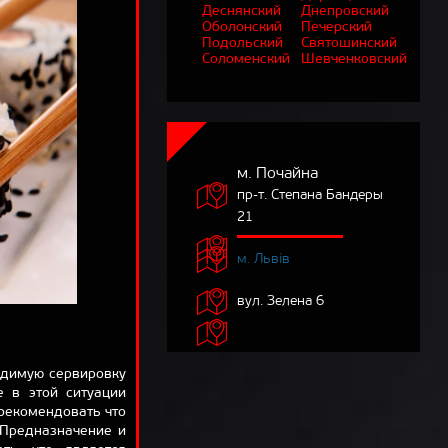
Деснянский
Днепровский
ОТЗЫВЫ
Оболонский
Печерский
Подольский
Святошинский
ДОСТАВКА
Соломенский
Шевченковский
КОРЗИНА
О НАС
БЛОГ
м. Почайна
пр-т. Степана Бандеры
21
м. Львів
вул. Зелена 6
одимую сервировку
е в этой ситуации
орекомендовать что
 Предназначение и