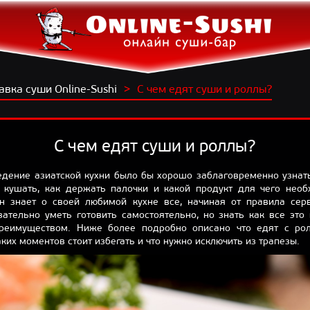
авка суши Online-Sushi
С чем едят суши и роллы?
С чем едят суши и роллы?
едение азиатской кухни было бы хорошо заблаговременно узнать
 кушать, как держать палочки и какой продукт для чего нео
н знает о своей любимой кухне все, начиная от правила серв
зательно уметь готовить самостоятельно, но знать как все это
реимуществом. Ниже более подробно описано что едят с ро
аких моментов стоит избегать и что нужно исключить из трапезы.