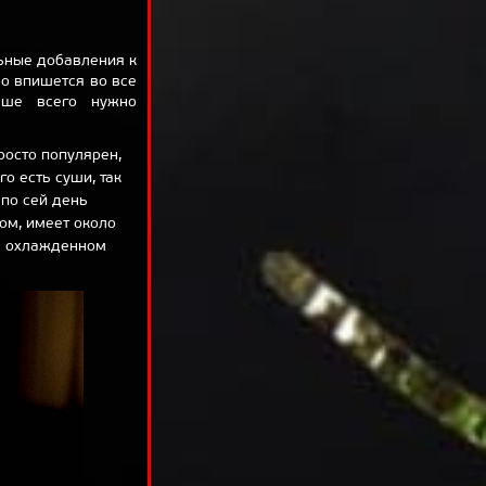
льные добавления к
но впишется во все
ьше всего нужно
росто популярен,
го есть суши, так
 по сей день
ом, имеет около
 в охлажденном