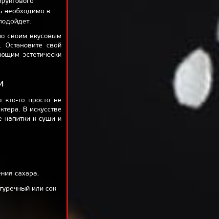
фруктового
ть необходимо в
подойдет.
 по своим вкусовым
. Остановите свой
ющим эстетически
и
 кто-то просто не
ктера. В искусстве
е напитки к суши и
ения сахара.
гуречный или сок