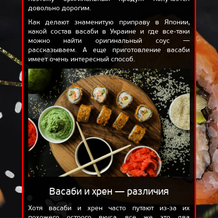
довольно дорогим.
ОТЗЫВЫ
Как делают знаменитую приправу в Японии,
ДОСТАВКА
какой состав васаби в Украине и где все-таки
можно найти оригинальный соус —
КОРЗИНА
рассказываем. А еще приготовление васаби
имеет очень интересный способ.
О НАС
БЛОГ
Васаби и хрен — различия
Хотя васаби и хрен часто путают из-за их
похожего острого вкуса, все же это два