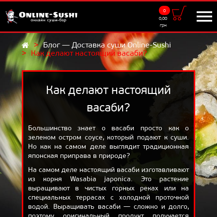
0
Доставка
0,00
грн
9:00 - 22:00
Блог — Доставка суши Online-Sushi
Как делают настоящий васаби?
UKR
RUS
МЕНЮ
Суши-сеты
Как делают настоящий
Роллы
васаби?
Суши
Большинство знает о васаби просто как о
зеленом остром соусе, который подают к суши.
Салаты
Но как на самом деле выглядит традиционная
японская приправа в природе?
Добавки
На самом деле настоящий васаби изготавливают
Напитки
из корня Wasabia japonica. Это растение
выращивают в чистых горных реках или на
САМОВЫВОЗ
специальных террасах с холодной проточной
водой. Выращивать васаби — сложно и долго,
АКЦИИ
поэтому оригинальный продукт получается