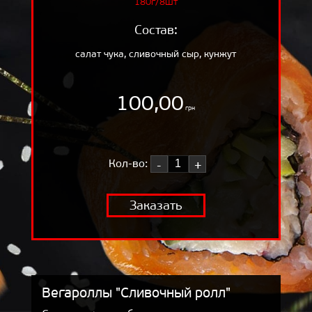
180г/8шт
ОТЗЫВЫ
Состав:
ДОСТАВКА
салат чука, сливочный сыр, кунжут
КОРЗИНА
О НАС
100,00
грн
БЛОГ
Кол-во:
-
+
Заказать
Вегароллы "Сливочный ролл"